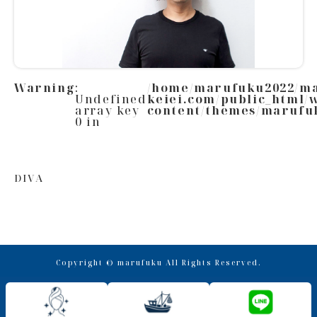
Warning
:
/home/marufuku2022/m
Undefined
keiei.com/public_html/
array key
content/themes/marufu
0 in
DIVA
Copyright © marufuku All Rights Reserved.